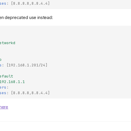
ses
:
[
8.8.8.8
,
8.8.4.4
]
n deprecated use instead:
etworkd
o
s
:
[
192.168.1.201/24
]
efault
192.168.1.1
ers
:
ses
:
[
8.8.8.8
,
8.8.4.4
]
here